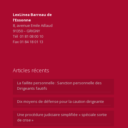
LexLinea Barreau de
l’Essonne
8, avenue Emile Aillaud
91350 – GRIGNY
Tél 01 81 08 00 10
Fax 01 84 18 01 13
Articles récents
La faillite personnelle : Sanction personnelle des
Dirigeants fautifs
Dix moyens de défense pour la caution dirigeante
Une procédure judiciaire simplifiée « spéciale sortie
de crise »