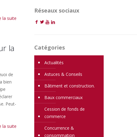
Réseaux sociaux
e la suite
r la
Catégories
Actualités
Astuces & Conseils
Quoi de
a bien
Bâtiment et construction.
ipe
éclarer
Baux commerciaux
se. Peut-
Cession de fonds de
commerce
e la suite
Concurrence &
consommation