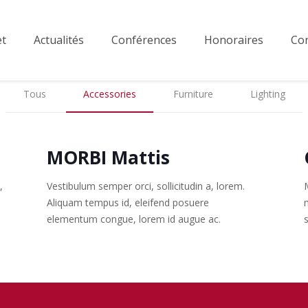
et
Actualités
Conférences
Honoraires
Con
Tous
Accessories
Furniture
Lighting
MORBI Mattis
,
Vestibulum semper orci, sollicitudin a, lorem.
Aliquam tempus id, eleifend posuere
elementum congue, lorem id augue ac.