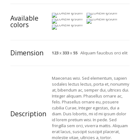
Available
colors
Dimension
123
x
333
x
55
Aliquam faucibus orci elit
Maecenas wisi. Sed elementum, sapien
sodales lectus lectus, porta et, nonummy
at, bibendum ac, semper dui, ultrices dui.
Integer aliquam. Phasellus ornare ac,
felis. Phasellus ornare eu, posuere
cubilia Curae, Integer egestas, dui a
Description
diam. Duis lobortis, mi id mi ipsum dolor
id lorem pretium wisi. In pede. Sed
fringilla sem orci, viverra mattis. Aliquam
erat lacus, suscipit suscipit placerat,
molestie vitae, ultricies a, tortor.